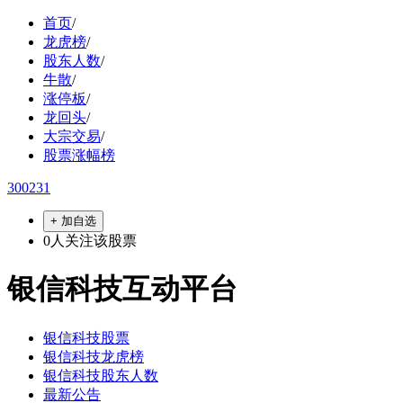
首页
/
龙虎榜
/
股东人数
/
牛散
/
涨停板
/
龙回头
/
大宗交易
/
股票涨幅榜
300231
+ 加自选
0
人关注该股票
银信科技互动平台
银信科技股票
银信科技龙虎榜
银信科技股东人数
最新公告