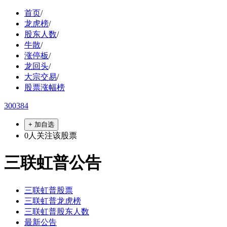
首页
/
龙虎榜
/
股东人数
/
牛散
/
涨停板
/
龙回头
/
大宗交易
/
股票涨幅榜
300384
+ 加自选
0
人关注该股票
三联虹普公告
三联虹普股票
三联虹普龙虎榜
三联虹普股东人数
最新公告