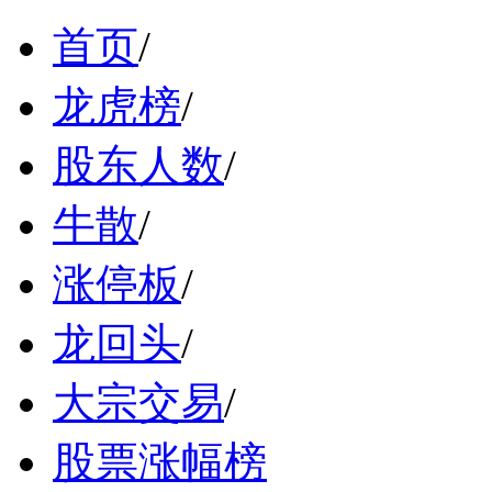
首页
/
龙虎榜
/
股东人数
/
牛散
/
涨停板
/
龙回头
/
大宗交易
/
股票涨幅榜