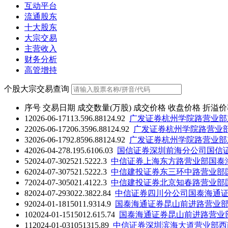
互动平台
流通股东
十大股东
大宗交易
主营收入
财务分析
高管增持
个股大宗交易查询
序号
交易日期
成交数量(万股)
成交价格
收盘价格
折溢价
1
2026-06-17
113.5
96.88
124.92
广发证券杭州学院路营业部
2
2026-06-17
206.35
96.88
124.92
广发证券杭州学院路营业
3
2026-06-17
92.85
96.88
124.92
广发证券杭州学院路营业部
4
2026-04-27
8.1
95.6
106.03
国信证券深圳前海分公司
国信
5
2024-07-30
25
21.52
22.3
中信证券上海东方路营业部
国泰
6
2024-07-30
75
21.52
22.3
中信建投证券东三环中路营业部
7
2024-07-30
50
21.41
22.3
中信建投证券北京知春路营业部
8
2024-07-29
30
22.38
22.84
中信证券四川分公司
国泰海通
9
2024-01-18
150
11.93
14.9
国泰海通证券昆山前进路营业
10
2024-01-15
150
12.6
15.74
国泰海通证券昆山前进路营业
11
2024-01-03
105
13
15.89
中信证券深圳滨海大道营业部
西