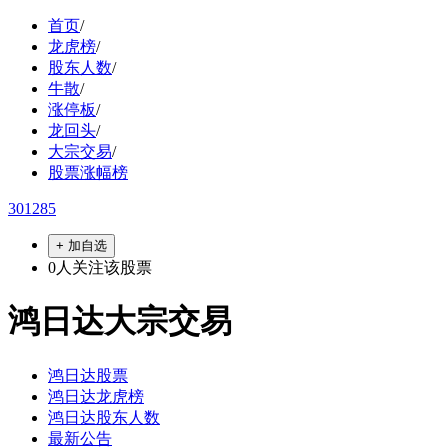
首页
/
龙虎榜
/
股东人数
/
牛散
/
涨停板
/
龙回头
/
大宗交易
/
股票涨幅榜
301285
+ 加自选
0
人关注该股票
鸿日达大宗交易
鸿日达股票
鸿日达龙虎榜
鸿日达股东人数
最新公告