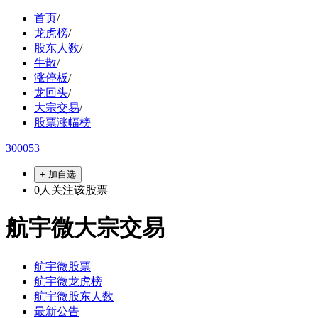
首页
/
龙虎榜
/
股东人数
/
牛散
/
涨停板
/
龙回头
/
大宗交易
/
股票涨幅榜
300053
+ 加自选
0
人关注该股票
航宇微大宗交易
航宇微股票
航宇微龙虎榜
航宇微股东人数
最新公告