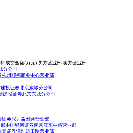
率
成交金额(万元)
买方营业部
卖方营业部
城分公司
券杭州顺福商务中心营业部
信建投证券北京东城分公司
信建投证券北京东城分公司
泰证券深圳益田路营业部
业部
中国银河证券南京江东中路营业部
华泰证券深圳益田路营业部