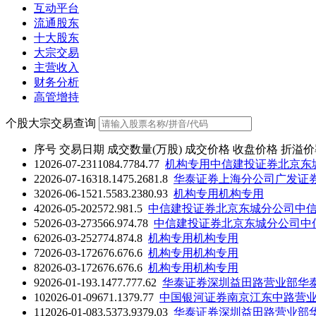
互动平台
流通股东
十大股东
大宗交易
主营收入
财务分析
高管增持
个股大宗交易查询
序号
交易日期
成交数量(万股)
成交价格
收盘价格
折溢价
1
2026-07-23
110
84.77
84.77
机构专用
中信建投证券北京东
2
2026-07-16
318.14
75.26
81.8
华泰证券上海分公司
广发证
3
2026-06-15
21.55
83.23
80.93
机构专用
机构专用
4
2026-05-20
25
72.9
81.5
中信建投证券北京东城分公司
中
5
2026-03-27
35
66.9
74.78
中信建投证券北京东城分公司
中
6
2026-03-25
27
74.8
74.8
机构专用
机构专用
7
2026-03-17
26
76.6
76.6
机构专用
机构专用
8
2026-03-17
26
76.6
76.6
机构专用
机构专用
9
2026-01-19
3.14
77.7
77.62
华泰证券深圳益田路营业部
华
10
2026-01-09
6
71.13
79.77
中国银河证券南京江东中路营
11
2026-01-08
3.53
73.93
79.03
华泰证券深圳益田路营业部