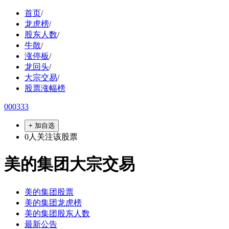
首页
/
龙虎榜
/
股东人数
/
牛散
/
涨停板
/
龙回头
/
大宗交易
/
股票涨幅榜
000333
+ 加自选
0
人关注该股票
美的集团大宗交易
美的集团股票
美的集团龙虎榜
美的集团股东人数
最新公告