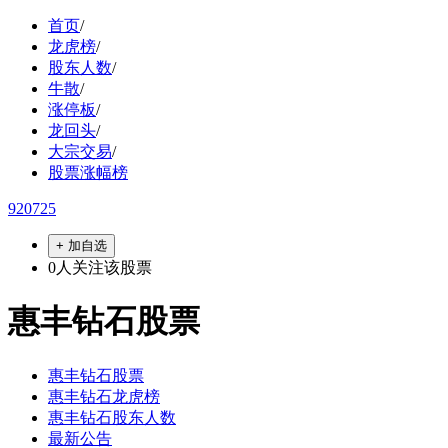
首页
/
龙虎榜
/
股东人数
/
牛散
/
涨停板
/
龙回头
/
大宗交易
/
股票涨幅榜
920725
+ 加自选
0
人关注该股票
惠丰钻石股票
惠丰钻石股票
惠丰钻石龙虎榜
惠丰钻石股东人数
最新公告