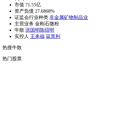
市值 71.55亿
资产负债 27.6868%
证监会行业种类
非金属矿物制品业
主营业务 金刚石微粉
牛散
洪国明
陈绍明
实控人
王来福
寇景利
热搜牛散
热门股票