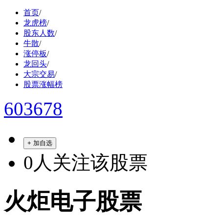
首页
/
龙虎榜
/
股东人数
/
牛散
/
涨停板
/
龙回头
/
大宗交易
/
股票涨幅榜
603678
+ 加自选
0
人关注该股票
火炬电子股票