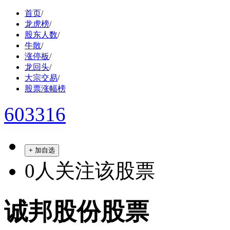
首页
/
龙虎榜
/
股东人数
/
牛散
/
涨停板
/
龙回头
/
大宗交易
/
股票涨幅榜
603316
+ 加自选
0
人关注该股票
诚邦股份股票