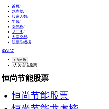
首页
/
龙虎榜
/
股东人数
/
牛散
/
涨停板
/
龙回头
/
大宗交易
/
股票涨幅榜
603137
+ 加自选
0
人关注该股票
恒尚节能股票
恒尚节能股票
恒尚节能龙虎榜