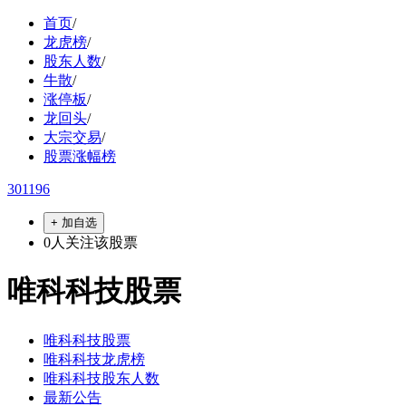
首页
/
龙虎榜
/
股东人数
/
牛散
/
涨停板
/
龙回头
/
大宗交易
/
股票涨幅榜
301196
+ 加自选
0
人关注该股票
唯科科技股票
唯科科技股票
唯科科技龙虎榜
唯科科技股东人数
最新公告