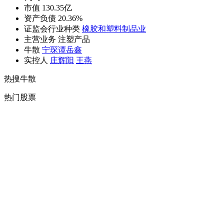
市值 130.35亿
资产负债 20.36%
证监会行业种类
橡胶和塑料制品业
主营业务 注塑产品
牛散
宁琛
谭岳鑫
实控人
庄辉阳
王燕
热搜牛散
热门股票