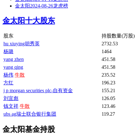
金太阳2024-08-26龙虎榜
金太阳十大股东
股东
持股数量(万股)
hu xiuying胡秀英
2732.53
杨璐
1464
yang zhen
451.58
yang qing
451.58
杨伟
牛散
235.52
方红
196.23
j p morgan securities plc-自有资金
155.21
刘宜彪
126.05
钱文祥
牛散
123.46
ubs ag瑞士联合银行集团
119.27
金太阳基金持股