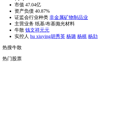
市值 47.04亿
资产负债 40.87%
证监会行业种类
非金属矿物制品业
主营业务 纸基/布基抛光材料
牛散
钱文祥
元元
实控人
hu xiuying胡秀英
杨璐
杨稹
杨勍
热搜牛散
热门股票