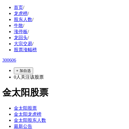
首页
/
龙虎榜
/
股东人数
/
牛散
/
涨停板
/
龙回头
/
大宗交易
/
股票涨幅榜
300606
+ 加自选
0
人关注该股票
金太阳股票
金太阳股票
金太阳龙虎榜
金太阳股东人数
最新公告