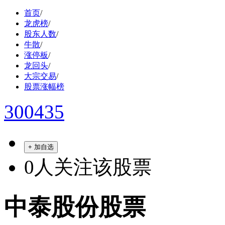
首页
/
龙虎榜
/
股东人数
/
牛散
/
涨停板
/
龙回头
/
大宗交易
/
股票涨幅榜
300435
+ 加自选
0
人关注该股票
中泰股份股票