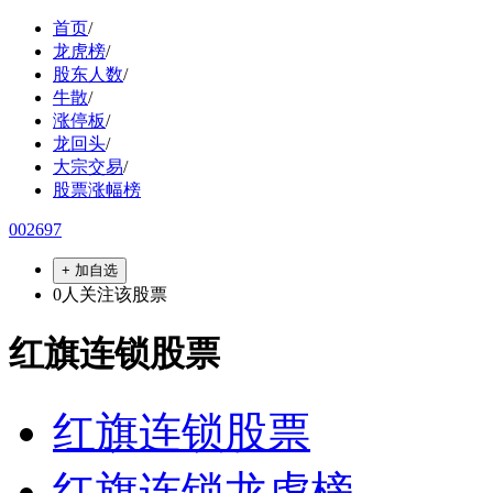
首页
/
龙虎榜
/
股东人数
/
牛散
/
涨停板
/
龙回头
/
大宗交易
/
股票涨幅榜
002697
+ 加自选
0
人关注该股票
红旗连锁股票
红旗连锁股票
红旗连锁龙虎榜