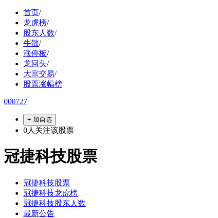
首页
/
龙虎榜
/
股东人数
/
牛散
/
涨停板
/
龙回头
/
大宗交易
/
股票涨幅榜
000727
+ 加自选
0
人关注该股票
冠捷科技股票
冠捷科技股票
冠捷科技龙虎榜
冠捷科技股东人数
最新公告