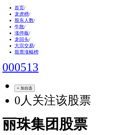
首页
/
龙虎榜
/
股东人数
/
牛散
/
涨停板
/
龙回头
/
大宗交易
/
股票涨幅榜
000513
+ 加自选
0
人关注该股票
丽珠集团股票