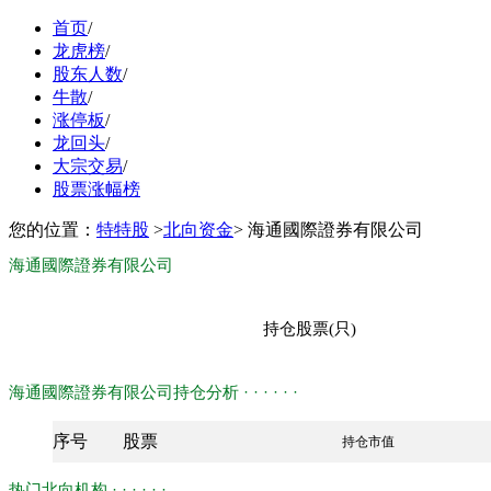
首页
/
龙虎榜
/
股东人数
/
牛散
/
涨停板
/
龙回头
/
大宗交易
/
股票涨幅榜
您的位置：
特特股
>
北向资金
> 海通國際證券有限公司
海通國際證券有限公司
持仓股票(只)
海通國際證券有限公司持仓分析 · · · · · ·
序号
股票
持仓市值
热门北向机构 · · · · · ·