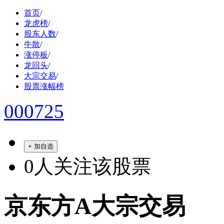
首页
/
龙虎榜
/
股东人数
/
牛散
/
涨停板
/
龙回头
/
大宗交易
/
股票涨幅榜
000725
+ 加自选
0
人关注该股票
京东方A大宗交易