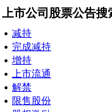
上市公司股票公告搜
减持
完成减持
增持
上市流通
解禁
限售股份