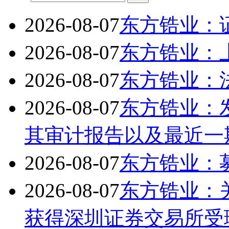
2026-08-07
东方锆业：
2026-08-07
东方锆业：
2026-08-07
东方锆业：
2026-08-07
东方锆业：
其审计报告以及最近一
2026-08-07
东方锆业：
2026-08-07
东方锆业：
获得深圳证券交易所受