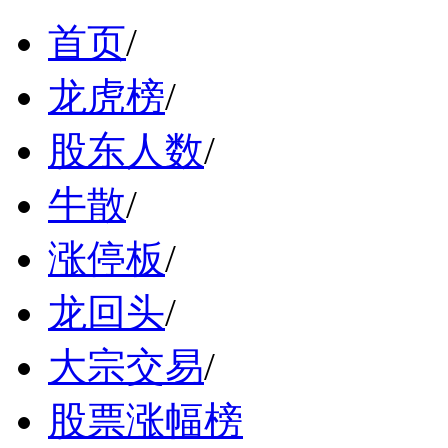
首页
/
龙虎榜
/
股东人数
/
牛散
/
涨停板
/
龙回头
/
大宗交易
/
股票涨幅榜