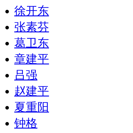
徐开东
张素芬
葛卫东
章建平
吕强
赵建平
夏重阳
钟格