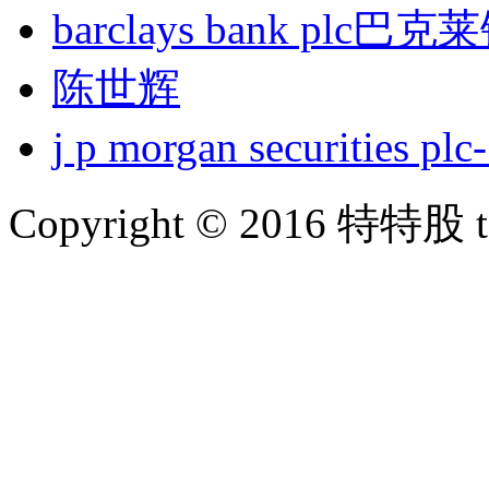
barclays bank plc巴
陈世辉
j p morgan securities
Copyright © 2016 特特股 te