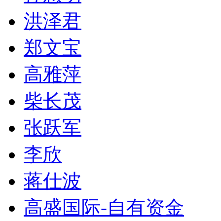
洪泽君
郑文宝
高雅萍
柴长茂
张跃军
李欣
蒋仕波
高盛国际-自有资金