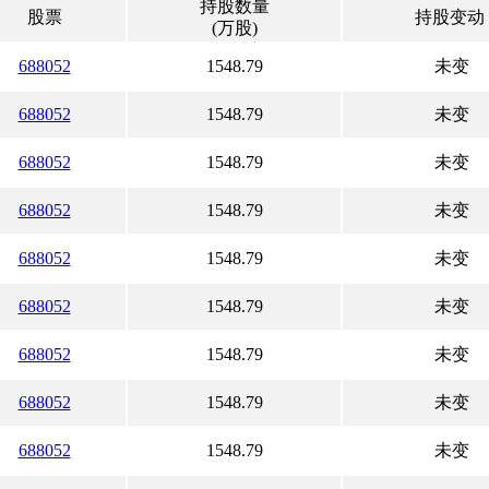
持股数量
股票
持股变动
(万股)
688052
1548.79
未变
688052
1548.79
未变
688052
1548.79
未变
688052
1548.79
未变
688052
1548.79
未变
688052
1548.79
未变
688052
1548.79
未变
688052
1548.79
未变
688052
1548.79
未变