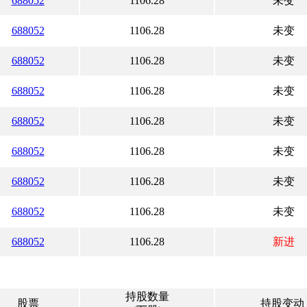
688052
1106.28
未变
688052
1106.28
未变
688052
1106.28
未变
688052
1106.28
未变
688052
1106.28
未变
688052
1106.28
未变
688052
1106.28
未变
688052
1106.28
未变
688052
1106.28
新进
持股数量
股票
持股变动