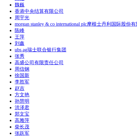
魏巍
香港中央结算有限公司
周宇光
morgan stanley & co international plc摩根士丹利国际股
陈峰
王萍
刘鑫
ubs ag瑞士联合银行集团
张秀
高盛公司有限责任公司
周信钢
徐国新
李胜军
赵吉
方文艳
孙慧明
洪泽君
郑文宝
高雅萍
柴长茂
张跃军