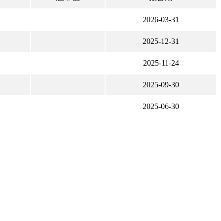
2026-03-31
2025-12-31
2025-11-24
2025-09-30
2025-06-30