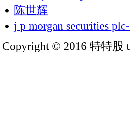
陈世辉
j p morgan securities
Copyright © 2016 特特股 te