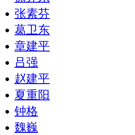
张素芬
葛卫东
章建平
吕强
赵建平
夏重阳
钟格
魏巍