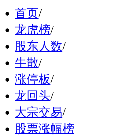
首页
/
龙虎榜
/
股东人数
/
牛散
/
涨停板
/
龙回头
/
大宗交易
/
股票涨幅榜