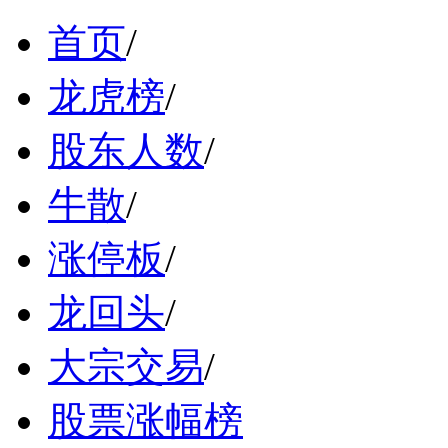
首页
/
龙虎榜
/
股东人数
/
牛散
/
涨停板
/
龙回头
/
大宗交易
/
股票涨幅榜