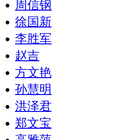
周信钢
徐国新
李胜军
赵吉
方文艳
孙慧明
洪泽君
郑文宝
高雅萍