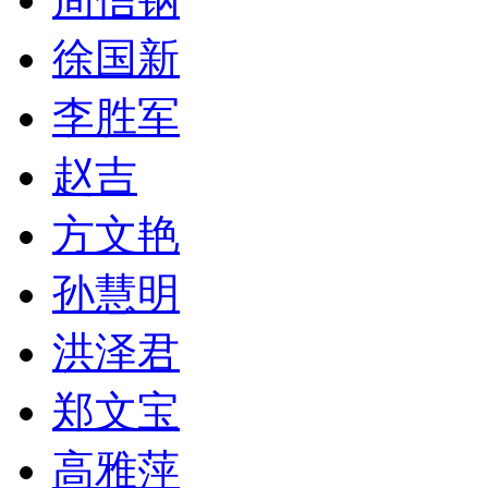
徐国新
李胜军
赵吉
方文艳
孙慧明
洪泽君
郑文宝
高雅萍