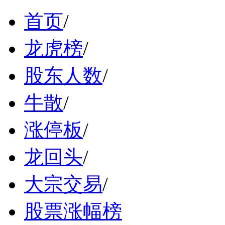
首页
/
龙虎榜
/
股东人数
/
牛散
/
涨停板
/
龙回头
/
大宗交易
/
股票涨幅榜