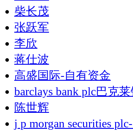
柴长茂
张跃军
李欣
蒋仕波
高盛国际-自有资金
barclays bank plc巴
陈世辉
j p morgan securities