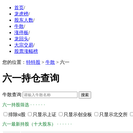
首页
/
龙虎榜
/
股东人数
/
牛散
/
涨停板
/
龙回头
/
大宗交易
/
股票涨幅榜
您的位置：
特特股
>
牛散
> 六一
六一持仓查询
牛散查询
六一持股筛选 · · · · · ·
排除st股
只显示上证
只显示创业板
只显示北交所
六一最新持股（十大股东） · · · · · ·