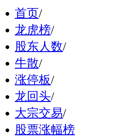
首页
/
龙虎榜
/
股东人数
/
牛散
/
涨停板
/
龙回头
/
大宗交易
/
股票涨幅榜